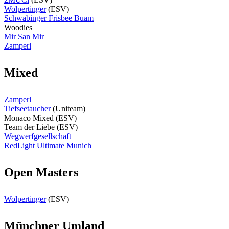
Wolpertinger
(ESV)
Schwabinger Frisbee Buam
Woodies
Mir San Mir
Zamperl
Mixed
Zamperl
Tiefseetaucher
(Uniteam)
Monaco Mixed (ESV)
Team der Liebe (ESV)
Wegwerfgesellschaft
RedLight Ultimate Munich
Open Masters
Wolpertinger
(ESV)
Münchner Umland